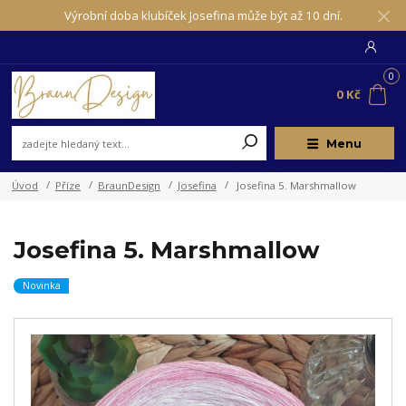
Výrobní doba klubíček Josefina může být až 10 dní.
0
0 Kč
Menu
Úvod
Příze
BraunDesign
Josefina
Josefina 5. Marshmallow
Josefina 5. Marshmallow
Novinka