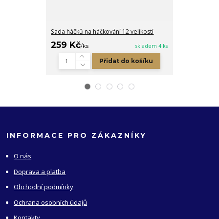
Sada háčků na háčkování 12 velikostí
Plastová jehla
5 Kč
259 Kč
/
ks
/
ks
skladem 4 ks
Přidat do košíku
INFORMACE PRO ZÁKAZNÍKY
O nás
Doprava a platba
Obchodní podmínky
Ochrana osobních údajů
Kontakty