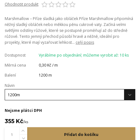
Ohodnotit produkt
Marshmallow – Příze sladká jako obláček Příze Marshmallow připomíná
něžný sladký obláček nebo měkkou pěnu cukrové vaty. Začíná velmi
světlými odstíny růžové, které se postupně proměňují až do středně
růžové. Tento jemný přechod působí hravě a něžně, ideální pro
projekty, které mají vyzařovat lehkost...
celý popis
Dostupnost
Vyrábíme po objednání; můžeme vyrobit až: 10 ks
Měrná cena
0,30 Kč / m
Balení
1200 m
Návin
Nejsme plátci DPH
355 Kč
/
ks
Přidat do košíku