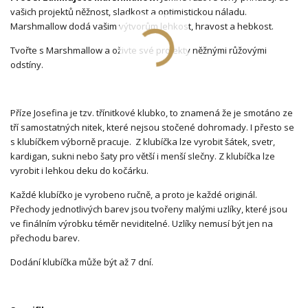
vašich projektů něžnost, sladkost a optimistickou náladu.
Marshmallow dodá vašim výtvorům lehkost, hravost a hebkost.
Tvořte s Marshmallow a oživte své projekty něžnými růžovými
odstíny.
Příze Josefina je tzv. třínitkové klubko, to znamená že je smotáno ze
tří samostatných nitek, které nejsou stočené dohromady. I přesto se
s klubíčkem výborně pracuje. Z klubíčka lze vyrobit šátek, svetr,
kardigan, sukni nebo šaty pro větší i menší slečny. Z klubíčka lze
vyrobit i lehkou deku do kočárku.
Každé klubíčko je vyrobeno ručně, a proto je každé originál.
Přechody jednotlivých barev jsou tvořeny malými uzlíky, které jsou
ve finálním výrobku téměr neviditelné. Uzlíky nemusí být jen na
přechodu barev.
Dodání klubíčka může být až 7 dní.