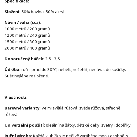
Specifikace:
Složení:
50% bavlna, 50% akryl
Návin / váha (cca):
1000 metrů / 200 gramů
1200 metrů / 240 gramů
1500 metrů / 300 gramů
2000 metrů / 400 gramů
Doporučený háček:
2,5 - 3,5
Údržba:
ruční prací do 30°C, nebělit, nežehlit, nedávat do sušičky.
Sušit nejlépe rozložené.
Vlastnosti:
Barevné varianty:
Velmi světlá růžová, světle růžová, středně
růžová
Univerzální použití:
Ideální na šátky, dětské deky, svetry i doplňky
Ruční výroba:
Každé klubíčko je pečlivě vyráběno mnou osobně, s