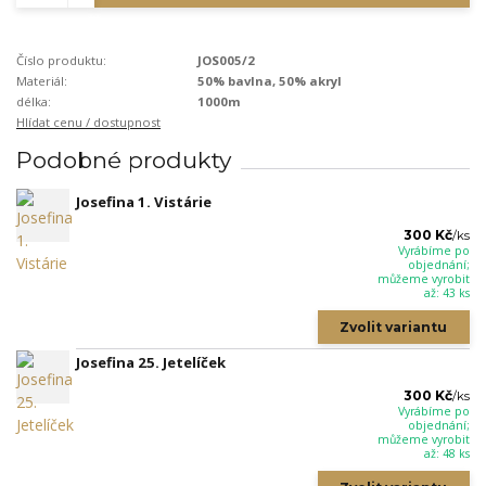
Číslo produktu:
JOS005/2
Materiál:
50% bavlna, 50% akryl
délka:
1000m
Hlídat cenu / dostupnost
Podobné produkty
Josefina 1. Vistárie
300 Kč
/
ks
Vyrábíme po
objednání;
můžeme vyrobit
až: 43 ks
Zvolit variantu
Josefina 25. Jetelíček
300 Kč
/
ks
Vyrábíme po
objednání;
můžeme vyrobit
až: 48 ks