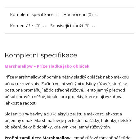
Kompletní specifikace
Hodnocení
0
Komentáře
0
Související zboží
5
Kompletní specifikace
Marshmallow – Příze sladká jako obláček
Příze Marshmallow připomíná něžný sladký obláček nebo měkkou
pěnu cukrové vaty. Začíná velmi světlými odstíny růžové, které se
postupně proměňují až do středně růžové. Tento jemný přechod
působí hravě a něžně, ideální pro projekty, které mají vyzařovat
lehkost a radost.
Složení 50 % bavlny a 50 % akrylu zajišťuje měkkost, lehkost a
příjemný omak. Marshmallow je perfektní na šátky, halenky, dětské
oblečení, deky či doplňky, kde vynikne jemný růžový tón.
Proč si zamilujete Marshmallow:
Jemné růžové tóny přinášejí do