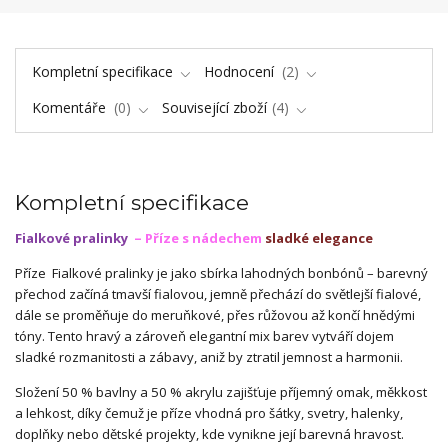
Kompletní specifikace
Hodnocení
2
Komentáře
0
Související zboží
4
Kompletní specifikace
Fialkové pralinky
– Příze s nádechem
sladké elegance
Příze
Fialkové pralinky je jako sbírka lahodných bonbónů – barevný
přechod začíná tmavší fialovou, jemně přechází do světlejší fialové,
dále se proměňuje do meruňkové, přes růžovou až končí hnědými
tóny. Tento hravý a zároveň elegantní mix barev vytváří dojem
sladké rozmanitosti a zábavy, aniž by ztratil jemnost a harmonii.
Složení 50 % bavlny a 50 % akrylu zajišťuje příjemný omak, měkkost
a lehkost, díky čemuž je příze vhodná pro šátky, svetry, halenky,
doplňky nebo dětské projekty, kde vynikne její barevná hravost.