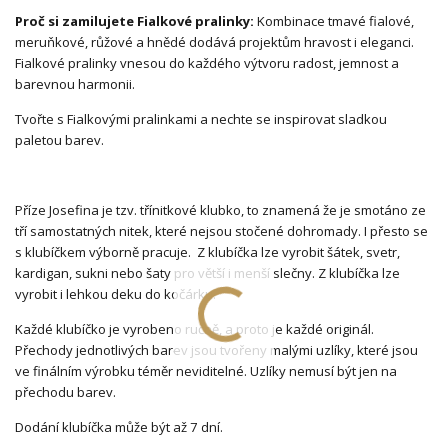
Proč si zamilujete Fialkové pralinky:
Kombinace tmavé fialové,
meruňkové, růžové a hnědé dodává projektům hravost i eleganci.
Fialkové pralinky vnesou do každého výtvoru radost, jemnost a
barevnou harmonii.
Tvořte s Fialkovými pralinkami a nechte se inspirovat sladkou
paletou barev.
Příze Josefina je tzv. třínitkové klubko, to znamená že je smotáno ze
tří samostatných nitek, které nejsou stočené dohromady. I přesto se
s klubíčkem výborně pracuje. Z klubíčka lze vyrobit šátek, svetr,
kardigan, sukni nebo šaty pro větší i menší slečny. Z klubíčka lze
vyrobit i lehkou deku do kočárku.
Každé klubíčko je vyrobeno ručně, a proto je každé originál.
Přechody jednotlivých barev jsou tvořeny malými uzlíky, které jsou
ve finálním výrobku téměr neviditelné. Uzlíky nemusí být jen na
přechodu barev.
Dodání klubíčka může být až 7 dní.