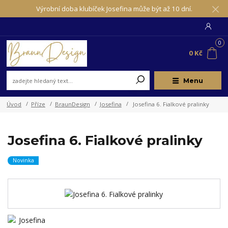
Výrobní doba klubíček Josefina může být až 10 dní.
0
0 Kč
Menu
Úvod
Příze
BraunDesign
Josefina
Josefina 6. Fialkové pralinky
Josefina 6. Fialkové pralinky
Novinka