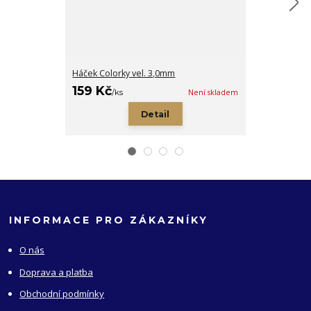
Háček Colorky vel. 3,0mm
Knoflík srdíčk
159 Kč
6 Kč
/
ks
Není skladem
/
ks
Detail
INFORMACE PRO ZÁKAZNÍKY
O nás
Doprava a platba
Obchodní podmínky