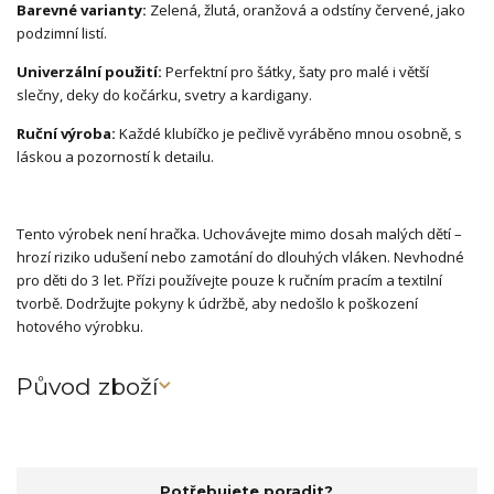
Barevné varianty:
Zelená, žlutá, oranžová a odstíny červené, jako
podzimní listí.
Univerzální použití:
Perfektní pro šátky, šaty pro malé i větší
slečny, deky do kočárku, svetry a kardigany.
Ruční výroba:
Každé klubíčko je pečlivě vyráběno mnou osobně, s
láskou a pozorností k detailu.
Tento výrobek není hračka. Uchovávejte mimo dosah malých dětí –
hrozí riziko udušení nebo zamotání do dlouhých vláken. Nevhodné
pro děti do 3 let. Přízi používejte pouze k ručním pracím a textilní
tvorbě. Dodržujte pokyny k údržbě, aby nedošlo k poškození
hotového výrobku.
Původ zboží
Potřebujete poradit?