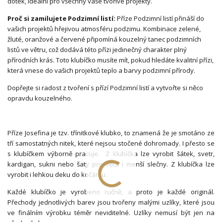
dotek, ideální pro všechny vaše tvořivé projekty.
Proč si zamilujete Podzimní listí:
Příze Podzimní listí přináší do
vašich projektů hřejivou atmosféru podzimu. Kombinace zelené,
žluté, oranžové a červené připomíná kouzelný tanec podzimních
listů ve větru, což dodává této přízi jedinečný charakter plný
přírodních krás. Toto klubíčko musíte mít, pokud hledáte kvalitní přízi,
která vnese do vašich projektů teplo a barvy podzimní přírody.
Dopřejte si radost z tvoření s přízí Podzimní listí a vytvořte si něco
opravdu kouzelného.
Příze Josefina je tzv. třínitkové klubko, to znamená že je smotáno ze
tří samostatných nitek, které nejsou stočené dohromady. I přesto se
s klubíčkem výborně pracuje. Z klubíčka lze vyrobit šátek, svetr,
kardigan, sukni nebo šaty pro větší i menší slečny. Z klubíčka lze
vyrobit i lehkou deku do kočárku.
Každé klubíčko je vyrobeno ručně, a proto je každé originál.
Přechody jednotlivých barev jsou tvořeny malými uzlíky, které jsou
ve finálním výrobku téměr neviditelné. Uzlíky nemusí být jen na