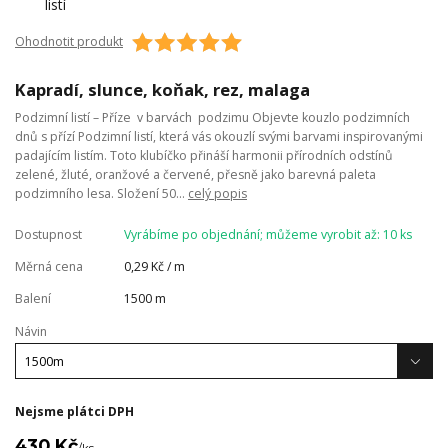
Ohodnotit produkt
Kapradí, slunce, koňak, rez, malaga
Podzimní listí – Příze v barvách podzimu Objevte kouzlo podzimních
dnů s přízí Podzimní listí, která vás okouzlí svými barvami inspirovanými
padajícím listím. Toto klubíčko přináší harmonii přírodních odstínů
zelené, žluté, oranžové a červené, přesně jako barevná paleta
podzimního lesa. Složení 50...
celý popis
Dostupnost
Vyrábíme po objednání; můžeme vyrobit až: 10 ks
Měrná cena
0,29 Kč / m
Balení
1500 m
Návin
Nejsme plátci DPH
430 Kč