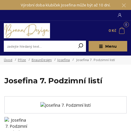
Výrobní doba klubíček Josefina může být až 10 dní.
0
0 Kč
Menu
Úvod
Příze
BraunDesign
Josefina
Josefina 7. Podzimní listí
Josefina 7. Podzimní listí