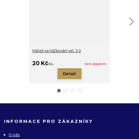
Háček na háčkování vel. 3,0
Můj deník Háč
20 Kč
149 Kč
/
ks
není skladem
/
ks
Detail
INFORMACE PRO ZÁKAZNÍKY
O nás