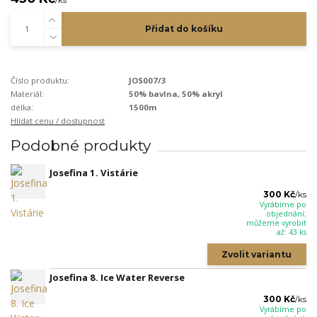
/
ks
Přidat do košíku
Číslo produktu:
JOS007/3
Materiál:
50% bavlna, 50% akryl
délka:
1500m
Hlídat cenu / dostupnost
Podobné produkty
Josefina 1. Vistárie
300 Kč
/
ks
Vyrábíme po
objednání;
můžeme vyrobit
až: 43 ks
Zvolit variantu
Josefina 8. Ice Water Reverse
300 Kč
/
ks
Vyrábíme po