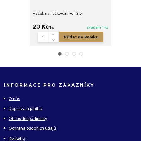
Háček na háčkování vel. 3,5
Dřevěná cedu
přírodní
20 Kč
5 Kč
/
ks
skladem 1 ks
/
ks
Přidat do košíku
INFORMACE PRO ZÁKAZNÍKY
O nás
Doprava a platba
Obchodní podmínky
Ochrana osobních údajů
Kontakty