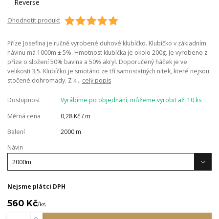
Ohodnotit produkt
Příze Josefina je ručně vyrobené duhové klubíčko. Klubíčko v základním
návinu má 1000m ± 5%. Hmotnost klubíčka je okolo 200g. Je vyrobeno z
příze o složení 50% bavlna a 50% akryl. Doporučený háček je ve
velikosti 3,5. Klubíčko je smotáno ze tří samostatných nitek, které nejsou
stočené dohromady. Z k...
celý popis
Dostupnost
Vyrábíme po objednání; můžeme vyrobit až: 10 ks
Měrná cena
0,28 Kč / m
Balení
2000 m
Návin
Nejsme plátci DPH
560 Kč
/
ks