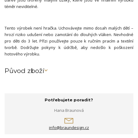
barev jsou tvořeny malými uzlíky, které jsou ve finálním výrobku
téměr neviditelné.
Tento výrobek není hračka. Uchovávejte mimo dosah malých dětí –
hrozí riziko udušení nebo zamotání do dlouhých vláken. Nevhodné
pro děti do 3 let. Přízi používejte pouze k ručním pracím a textilní
tvorbě. Dodržujte pokyny k údržbě, aby nedošlo k poškození
hotového výrobku.
Původ zboží
Potřebujete poradit?
Hana Braunová
info@braundesign.cz