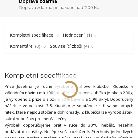
Doprava zdarma
Doprava zdarma při nákupu nad 1200 Kč.
Kompletní specifikace
Hodnocení
1
Komentáře
0
Související zboží
4
Kompletní specifikace
Příze Josefina je ručně vyrobené duhové klubíčko. Klubíčko v
základním návinu má 1000m ± 5%. Hmotnost klubíčka je okolo 200g.
Je vyrobeno z příze o složení 50% bavlna a 50% akryl. Doporučený
háček je ve velikosti 3,5. Klubíčko je smotáno ze tří samostatných
nitek, které nejsou stočené dohromady. Z klubíčka lze vyrobit šátek,
sukni nebo šaty pro menší slečny.
Výrobek doporučujeme prát v ruce do 30°C, nebělit, nežehlit,
nedávat do sušičky. Nejlépe sušit rozložené. Přechody jednotlivých