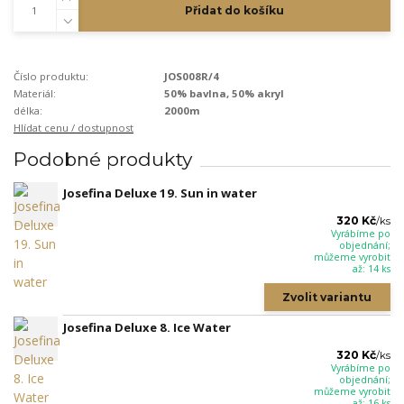
Přidat do košíku
Číslo produktu:
JOS008R/4
Materiál:
50% bavlna, 50% akryl
délka:
2000m
Hlídat cenu / dostupnost
Podobné produkty
Josefina Deluxe 19. Sun in water
320 Kč
/
ks
Vyrábíme po
objednání;
můžeme vyrobit
až: 14 ks
Zvolit variantu
Josefina Deluxe 8. Ice Water
320 Kč
/
ks
Vyrábíme po
objednání;
můžeme vyrobit
až: 16 ks