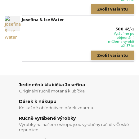
Zvolit variantu
Josefina 8. Ice Water
300 Kč
/
ks
Vyrábíme po
objednání;
můžeme vyrobit
až: 37 ks
Zvolit variantu
Jedinečná klubíčka Josefina
Originální ručně motaná klubíčka.
Dárek k nákupu
Ke každé objednávce dárek zdarma.
Ručně vyráběné výrobky
Výrobky na našem eshopu jsou vyráběny ručně v České
republice.