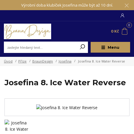
Výrobní doba klubíček Josefina může být až 10 dní.
0
0 Kč
Menu
Úvod
Příze
BraunDesign
Josefina
Josefina 8. Ice Water Reverse
Josefina 8. Ice Water Reverse