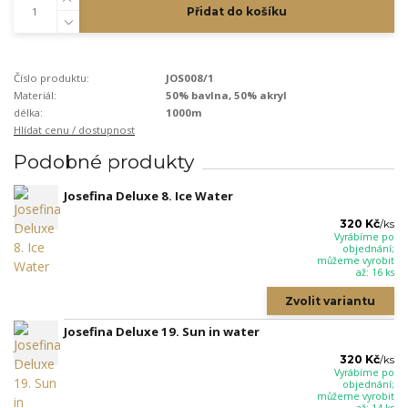
Přidat do košíku
Číslo produktu:
JOS008/1
Materiál:
50% bavlna, 50% akryl
délka:
1000m
Hlídat cenu / dostupnost
Podobné produkty
Josefina Deluxe 8. Ice Water
320 Kč
/
ks
Vyrábíme po
objednání;
můžeme vyrobit
až: 16 ks
Zvolit variantu
Josefina Deluxe 19. Sun in water
320 Kč
/
ks
Vyrábíme po
objednání;
můžeme vyrobit
až: 14 ks