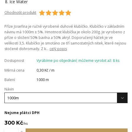
Ohodnotit produkt
Příze Josefina je ručně vyrobené duhové klubíčko. Klubíčko v základním
návinu má 1000m ± 5%. Hmotnost klubíčka je okolo 200g. Je vyrobeno z
příze o složení 50% bavlna a 50% akryl. Doporučený háček je ve
velikosti 3,5. Klubíčko je smotáno ze tří samostatných nitek, které nejsou
stočené dohromady. Z k...
celý popis
Dostupnost
Vyrábíme po objednání; můžeme vyrobit až: 8 ks
Měrná cena
0,30 Kč / m
Balení
1000 m
Návin
Nejsme plátci DPH
300 Kč
/
ks