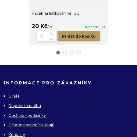
Háček na háčkování vel. 3,5
Dřevěná cedu
bílá
20 Kč
5 Kč
/
ks
skladem 1 ks
/
ks
Přidat do košíku
INFORMACE PRO ZÁKAZNÍKY
O nás
Doprava a platba
Obchodní podmínky
Ochrana osobních údajů
Kontakty