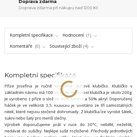
Doprava zdarma
Doprava zdarma při nákupu nad 1200 Kč.
Kompletní specifikace
Hodnocení
1
Komentáře
0
Související zboží
4
Kompletní specifikace
Příze Josefina je ručně vyrobené duhové klubíčko. Klubíčko v
základním návinu má 1000m ± 5%. Hmotnost klubíčka je okolo 200g.
Je vyrobeno z příze o složení 50% bavlna a 50% akryl. Doporučený
háček je ve velikosti 3,5. Klubíčko je smotáno ze tří samostatných
nitek, které nejsou stočené dohromady. Z klubíčka lze vyrobit šátek,
sukni nebo šaty pro menší slečny.
Výrobek doporučujeme prát v ruce do 30°C, nebělit, nežehlit,
nedávat do sušičky. Nejlépe sušit rozložené. Přechody jednotlivých