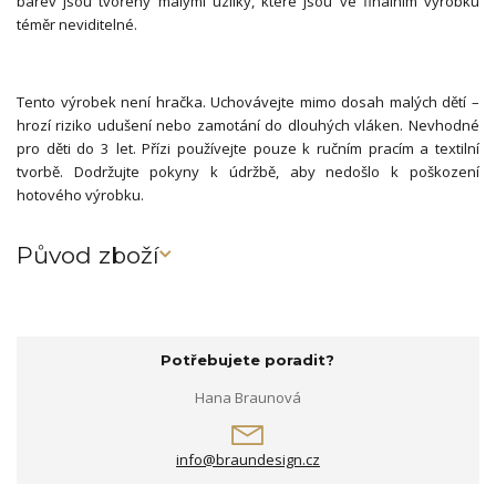
barev jsou tvořeny malými uzlíky, které jsou ve finálním výrobku
téměr neviditelné.
Tento výrobek není hračka. Uchovávejte mimo dosah malých dětí –
hrozí riziko udušení nebo zamotání do dlouhých vláken. Nevhodné
pro děti do 3 let. Přízi používejte pouze k ručním pracím a textilní
tvorbě. Dodržujte pokyny k údržbě, aby nedošlo k poškození
hotového výrobku.
Původ zboží
Potřebujete poradit?
Hana Braunová
info@braundesign.cz