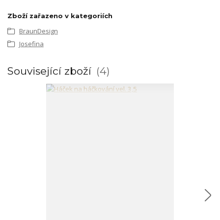
Zboží zařazeno v kategoriích
BraunDesign
Josefina
Související zboží
4