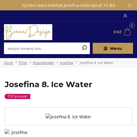
Výrobní doba klubíček Josefina může být až 10 dní.
0
0 Kč
Menu
Úvod
Příze
BraunDesign
Josefina
Josefina 8. Ice Water
Josefina 8. Ice Water
TOP produkt