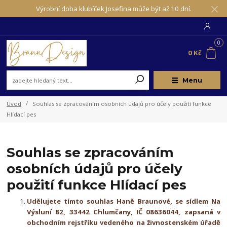
Výrobní doba klubíček Josefina může být až 10 dní.
0
0 Kč
Menu
Úvod
Souhlas se zpracováním osobních údajů pro účely použití funkce
Hlídací pes
Souhlas se zpracováním
osobních údajů pro účely
použití funkce Hlídací pes
Udělujete tímto souhlas Haně Braunové, se sídlem Na
Výsluní 82, 33442 Chlumčany, IČ 08636044, zapsaná v
obchodním rejstříku vedeného na živnostenském úřadě