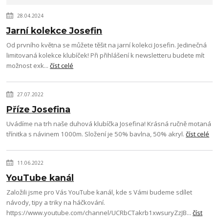
28.04.2024
Jarní kolekce Josefin
Od prvního května se můžete těšit na jarní kolekci Josefin. Jedinečná
limitovaná kolekce klubíček! Při přihlášení k newsletteru budete mít
možnost exk...
číst celé
27.07.2022
Příze Josefina
Uvádíme na trh naše duhová klubíčka Josefina! Krásná ručně motaná
třínitka s návinem 1000m. Složení je 50% bavlna, 50% akryl.
číst celé
11.06.2022
YouTube kanál
Založili jsme pro Vás YouTube kanál, kde s Vámi budeme sdílet
návody, tipy a triky na háčkování.
https://www.youtube.com/channel/UCRbCTakrb1xwsuryZzJB...
číst