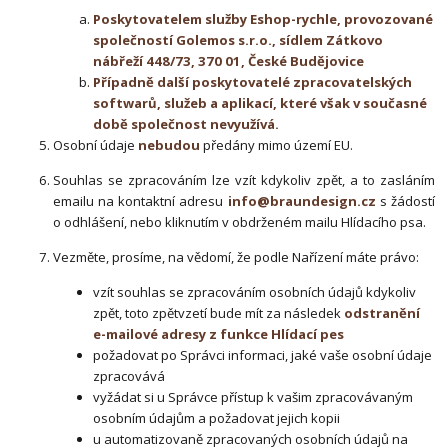
Poskytovatelem služby Eshop-rychle, provozované
společností Golemos s.r.o., sídlem Zátkovo
nábřeží 448/73, 370 01, České Budějovice
Případně další poskytovatelé zpracovatelských
softwarů, služeb a aplikací, které však v současné
době společnost nevyužívá.
Osobní údaje
nebudou
předány mimo území EU.
Souhlas se zpracováním lze vzít kdykoliv zpět, a to
zasláním
emailu na kontaktní adresu
info@braundesign.cz
s žádostí
o odhlášení, nebo kliknutím v obdrženém mailu Hlídacího psa
.
Vezměte, prosíme, na vědomí, že podle Nařízení máte právo:
vzít souhlas se zpracováním osobních údajů kdykoliv
zpět, toto zpětvzetí bude mít za následek
odstranění
e-mailové adresy z funkce Hlídací pes
požadovat po Správci informaci, jaké vaše osobní údaje
zpracovává
vyžádat si u Správce přístup k vašim zpracovávaným
osobním údajům a požadovat jejich kopii
u automatizovaně zpracovaných osobních údajů na