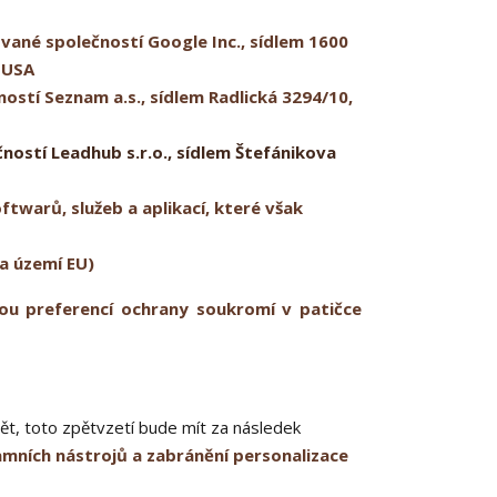
né společností Google Inc., sídlem 1600
 USA
ostí Seznam a.s., sídlem Radlická 3294/10,
ostí Leadhub s.r.o., sídlem Štefánikova
twarů, služeb a aplikací, které však
a území EU)
ou preferencí ochrany soukromí v patičce
ět, toto zpětvzetí bude mít za následek
mních nástrojů a zabránění personalizace