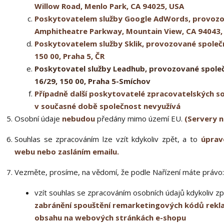
Willow Road, Menlo Park, CA 94025, USA
Poskytovatelem služby Google AdWords, provozova
Amphitheatre Parkway, Mountain View, CA 94043,
Poskytovatelem služby Sklik, provozované společn
150 00, Praha 5, ČR
Poskytovatel služby Leadhub, provozované společn
16/29, 150 00, Praha 5-Smíchov
Případně další poskytovatelé zpracovatelských sof
v současné době společnost nevyužívá
Osobní údaje
nebudou
předány mimo území EU.
(Servery n
Souhlas se zpracováním lze vzít kdykoliv zpět, a to
úprav
webu nebo zasláním emailu.
Vezměte, prosíme, na vědomí, že podle Nařízení máte právo:
vzít souhlas se zpracováním osobních údajů kdykoliv zp
zabránění spouštění remarketingových kódů rekla
obsahu na webových stránkách e-shopu