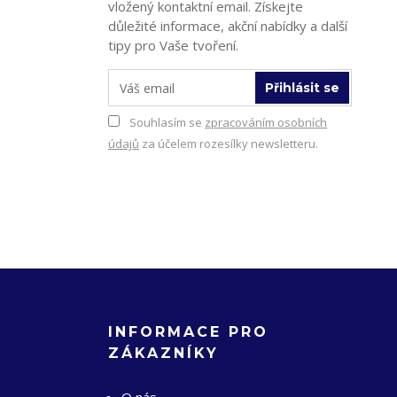
vložený kontaktní email. Získejte
důležité informace, akční nabídky a další
tipy pro Vaše tvoření.
Přihlásit se
Souhlasím se
zpracováním osobních
údajů
za účelem rozesílky newsletteru.
INFORMACE PRO
ZÁKAZNÍKY