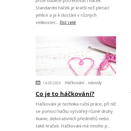
příze budete potřebovat i háček.
Standardní háček je kratší než pletací
jehlice a je k dostání v různých
velikostec...
číst celé
Háčkování - návody
14.03.2023
Co je to háčkování?
Háčkování je technika ruční práce, při níž
se pomocí háčku vytvářejí různé druhy
tkanin, dekorativních předmětů nebo
také hraček. Háčkování má mnoho p...