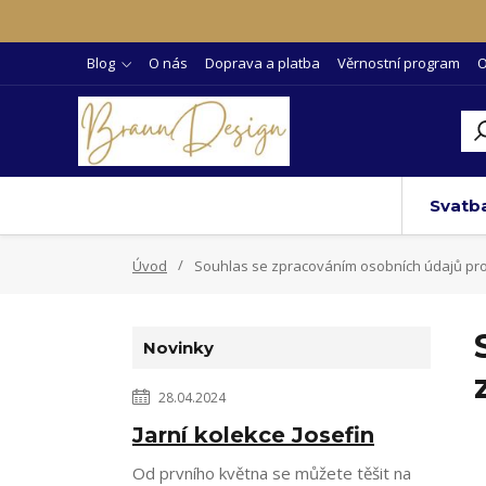
Blog
O nás
Doprava a platba
Věrnostní program
O
Svatb
Úvod
Souhlas se zpracováním osobních údajů pro
Novinky
28.04.2024
Jarní kolekce Josefin
Od prvního května se můžete těšit na