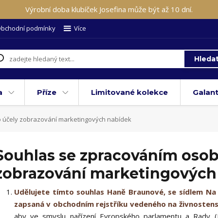
Výrobní doba klubíček Josefina může být až 10 dní.
bchodní podmínky
Více
Hleda
a
Příze
Limitované kolekce
Galant
 účely zobrazování marketingových nabídek
Souhlas se zpracováním osob
zobrazování marketingových
Udělujete tímto souhlas Haně Braunové, se sídlem Na 
zapsaná v obchodním rejstříku vedeného na živnostens
aby ve smyslu nařízení Evropského parlamentu a Rady (