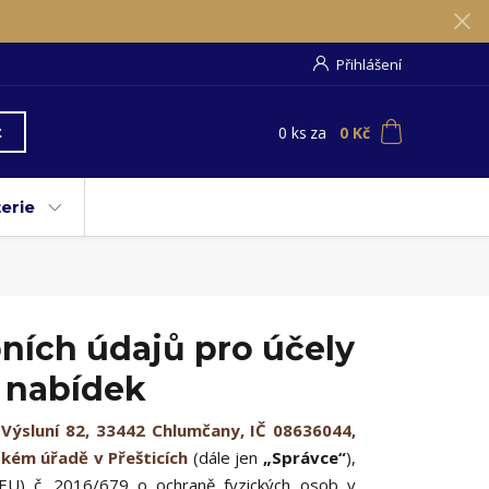
Přihlášení
0
ks
za
0 Kč
t
erie
ních údajů pro účely
 nabídek
Výsluní 82, 33442 Chlumčany, IČ 08636044,
kém úřadě v Přešticích
(dále jen
„Správce“
),
EU) č. 2016/679 o ochraně fyzických osob v