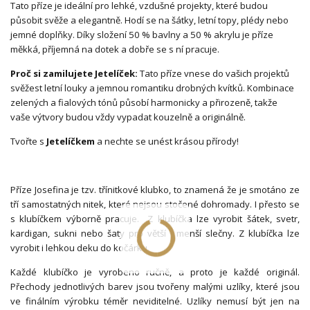
Tato příze je ideální pro lehké, vzdušné projekty, které budou
působit svěže a elegantně. Hodí se na šátky, letní topy, plédy nebo
jemné doplňky. Díky složení 50 % bavlny a 50 % akrylu je příze
měkká, příjemná na dotek a dobře se s ní pracuje.
Proč si zamilujete Jetelíček:
Tato příze vnese do vašich projektů
svěžest letní louky a jemnou romantiku drobných kvítků. Kombinace
zelených a fialových tónů působí harmonicky a přirozeně, takže
vaše výtvory budou vždy vypadat kouzelně a originálně.
Tvořte s
Jetelíčkem
a nechte se unést krásou přírody!
Příze Josefina je tzv. třínitkové klubko, to znamená že je smotáno ze
tří samostatných nitek, které nejsou stočené dohromady. I přesto se
s klubíčkem výborně pracuje. Z klubíčka lze vyrobit šátek, svetr,
kardigan, sukni nebo šaty pro větší i menší slečny. Z klubíčka lze
vyrobit i lehkou deku do kočárku.
Každé klubíčko je vyrobeno ručně, a proto je každé originál.
Přechody jednotlivých barev jsou tvořeny malými uzlíky, které jsou
ve finálním výrobku téměr neviditelné. Uzlíky nemusí být jen na