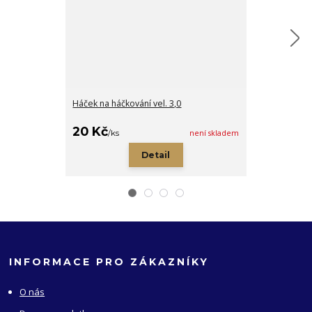
Háček na háčkování vel. 3,0
Dřevěná cedu
bílá
20 Kč
5 Kč
/
ks
není skladem
/
ks
Detail
INFORMACE PRO ZÁKAZNÍKY
O nás