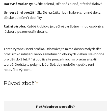
Barevné varianty:
Světle zelená, středně zelená, středně fialová.
Univerzální použití:
Skvělé na šátky, letní halenky, jemné deky,
dětské oblečení i doplňky.
Ruční výroba:
Každé klubíčko je pečlivě vyráběno mnou osobně, s
láskou a pozorností k detailu.
Tento výrobek není hračka. Uchovávejte mimo dosah malých dětí –
hrozí riziko udušení nebo zamotání do dlouhých vláken. Nevhodné
pro děti do 3 let. Přízi používejte pouze k ručním pracím a textilní
tvorbě. Dodržujte pokyny k údržbě, aby nedošlo k poškození
hotového výrobku.
Původ zboží
Potřebujete poradit?