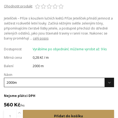
Ohodnotit produkt
Jetelíček – Příze s kouzlem lučních květů Příze Jetelíček přináší jemnost a
svěžest rozkvetlé letní louky. Začíná něžnými světle zelenými tóny,
připomínajícími čerstvé lístky jetele, a postupně přechází do středně
zelených odstínů, jako jsou šťavnaté traviny v ranní rose. Nakonec se
barvy proměňují ...
celý popis
Dostupnost
Vyrábíme po objednání; můžeme vyrobit až: 9 ks
Měrná cena
0,28 Kč / m
Balení
2000 m
Návin
Nejsme plátci DPH
560 Kč
/
ks
Přidat do košíku