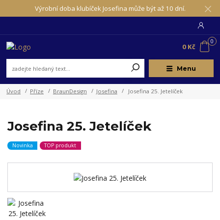
Výrobní doba klubíček Josefina může být až 10 dní.
0
0 Kč
Menu
Úvod
Příze
BraunDesign
Josefina
Josefina 25. Jetelíček
Josefina 25. Jetelíček
Novinka
TOP produkt