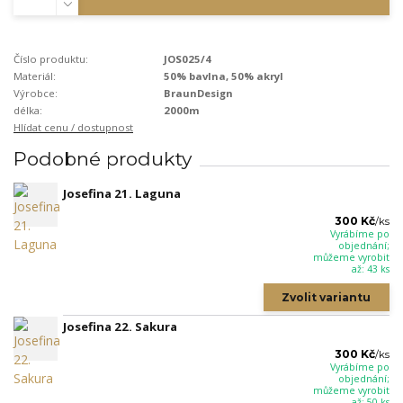
Číslo produktu:
JOS025/4
Materiál:
50% bavlna, 50% akryl
Výrobce:
BraunDesign
délka:
2000m
Hlídat cenu / dostupnost
Podobné produkty
Josefina 21. Laguna
300 Kč
/
ks
Vyrábíme po
objednání;
můžeme vyrobit
až: 43 ks
Zvolit variantu
Josefina 22. Sakura
300 Kč
/
ks
Vyrábíme po
objednání;
můžeme vyrobit
až: 50 ks