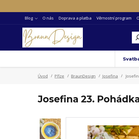
Blog
O nás
Doprava a platba
Věrnostní program
O
Svatb
Úvod
Příze
BraunDesign
Josefina
Josefin
Josefina 23. Pohádk