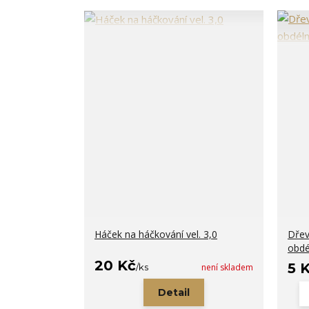
Háček na háčkování vel. 3,0
Dřev
obdél
20 Kč
5 
/
ks
není skladem
Detail