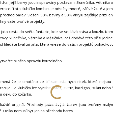
dka, jejíž barvy jsou inspirovány postavami Slunečníka, Větrníka a
rnice. Toto klubíčko kombinuje odstíny modré, zářivé žluté a jemn
přechod barev. Složení 50% bavlny a 50% akrylu zajišťuje přízi leh
hny vaše tvořivé projekty.
jako cesta do světa fantazie, kde se setkává krása a kouzlo. Ko
tavy Slunečníka, Větrníka a Měsíčníka, což dodává této přízi jedin
d hledáte kvalitní přízi, která vnese do vašich projektů pohádkov
vytvořte si něco opravdu kouzelného.
 znamená že je smotáno ze tří samostatných nitek, které nejsou
cuje. Z klubíčka lze vyrobit šátek, svetr, kardigan, sukni nebo 
kou deku do kočárku.
každé originál. Přechody jednotlivých barev jsou tvořeny malými
é. Uzlíky nemusí být jen na přechodu barev.