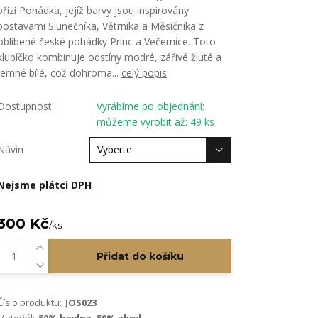
přízí Pohádka, jejíž barvy jsou inspirovány
postavami Slunečníka, Větrníka a Měsíčníka z
oblíbené české pohádky Princ a Večernice. Toto
klubíčko kombinuje odstíny modré, zářivé žluté a
jemné bílé, což dohroma...
celý popis
Dostupnost
Vyrábíme po objednání;
můžeme vyrobit až: 49 ks
Návin
Nejsme plátci DPH
300 Kč
/
ks
Přidat do košíku
Číslo produktu:
JOS023