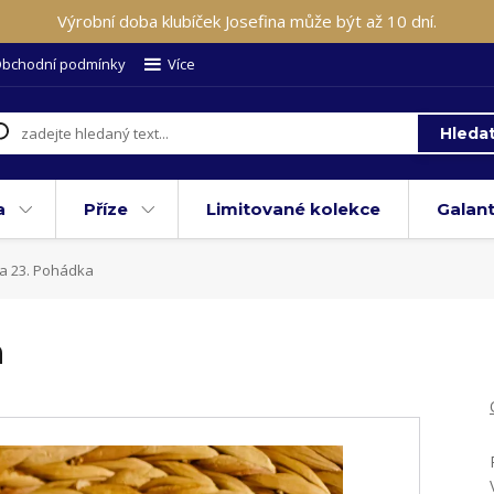
Výrobní doba klubíček Josefina může být až 10 dní.
bchodní podmínky
Více
Hleda
a
Příze
Limitované kolekce
Galant
a 23. Pohádka
a