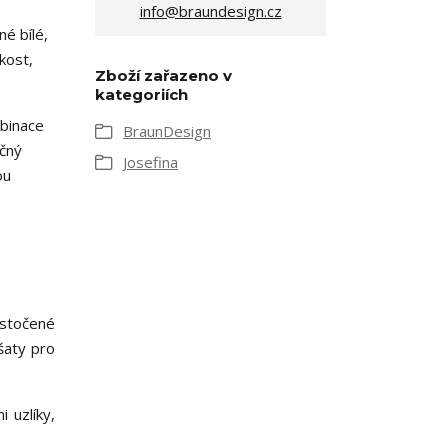
info@braundesign.cz
é bílé,
kost,
Zboží zařazeno v
kategoriích
mbinace
BraunDesign
ečný
Josefina
ou
 stočené
šaty pro
 uzlíky,