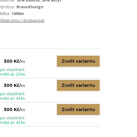
Materiál:
50% bavlna, 50% akryl
Výrobce:
BraunDesign
délka:
1000m
Hlídat cenu / dostupnost
Zvolit variantu
300 Kč
/
ks
 po objednání;
obit až: 29 ks
Zvolit variantu
300 Kč
/
ks
 po objednání;
obit až: 44 ks
Zvolit variantu
300 Kč
/
ks
 po objednání;
obit až: 43 ks