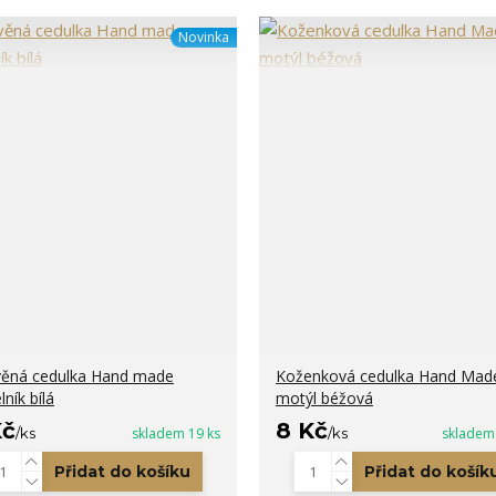
Novinka
ěná cedulka Hand made
Koženková cedulka Hand Mad
ník bílá
motýl béžová
Kč
8 Kč
/
ks
skladem 19 ks
/
ks
skladem
Přidat do košíku
Přidat do košík