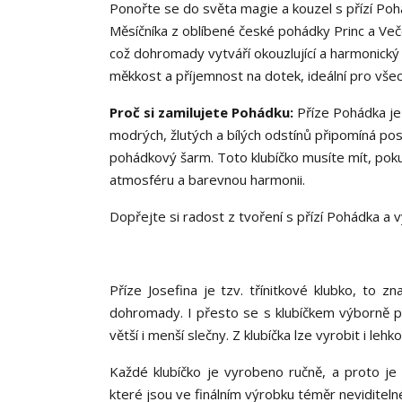
Ponořte se do světa magie a kouzel s přízí Pohá
Měsíčníka z oblíbené české pohádky Princ a Veče
což dohromady vytváří okouzlující a harmonický 
měkkost a příjemnost na dotek, ideální pro všec
Proč si zamilujete Pohádku:
Příze Pohádka je 
modrých, žlutých a bílých odstínů připomíná pos
pohádkový šarm. Toto klubíčko musíte mít, poku
atmosféru a barevnou harmonii.
Dopřejte si radost z tvoření s přízí Pohádka a 
Příze Josefina je tzv. třínitkové klubko, to
dohromady. I přesto se s klubíčkem výborně pra
větší i menší slečny. Z klubíčka lze vyrobit i leh
Každé klubíčko je vyrobeno ručně, a proto je 
které jsou ve finálním výrobku téměr neviditeln