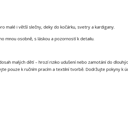
ro malé i větší slečny, deky do kočárku, svetry a kardigany.
no mnou osobně, s láskou a pozorností k detailu.
osah malých dětí – hrozí riziko udušení nebo zamotání do dlouhý
ejte pouze k ručním pracím a textilní tvorbě. Dodržujte pokyny k ú