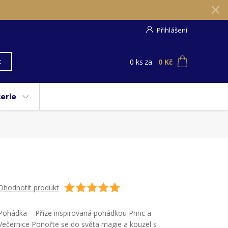
Přihlášení
0
ks
za
0 Kč
t
erie
Ohodnotit produkt
Pohádka – Příze inspirovaná pohádkou Princ a
Večernice Ponořte se do světa magie a kouzel s