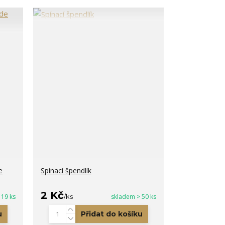
e
Spínací špendlík
2 Kč
 19 ks
/
ks
skladem > 50 ks
u
Přidat do košíku