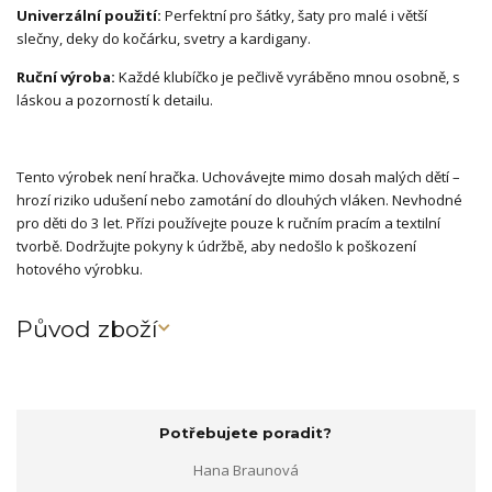
Univerzální použití:
Perfektní pro šátky, šaty pro malé i větší
slečny, deky do kočárku, svetry a kardigany.
Ruční výroba:
Každé klubíčko je pečlivě vyráběno mnou osobně, s
láskou a pozorností k detailu.
Tento výrobek není hračka. Uchovávejte mimo dosah malých dětí –
hrozí riziko udušení nebo zamotání do dlouhých vláken. Nevhodné
pro děti do 3 let. Přízi používejte pouze k ručním pracím a textilní
tvorbě. Dodržujte pokyny k údržbě, aby nedošlo k poškození
hotového výrobku.
Původ zboží
Potřebujete poradit?
Hana Braunová