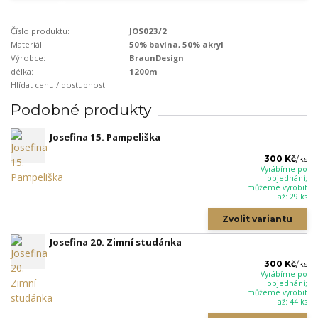
Číslo produktu:
JOS023/2
Materiál:
50% bavlna, 50% akryl
Výrobce:
BraunDesign
délka:
1200m
Hlídat cenu / dostupnost
Podobné produkty
Josefina 15. Pampeliška
300 Kč
/
ks
Vyrábíme po
objednání;
můžeme vyrobit
až: 29 ks
Zvolit variantu
Josefina 20. Zimní studánka
300 Kč
/
ks
Vyrábíme po
objednání;
můžeme vyrobit
až: 44 ks