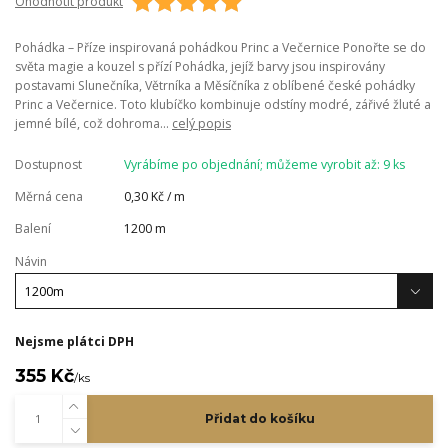
Ohodnotit produkt
Pohádka – Příze inspirovaná pohádkou Princ a Večernice Ponořte se do
světa magie a kouzel s přízí Pohádka, jejíž barvy jsou inspirovány
postavami Slunečníka, Větrníka a Měsíčníka z oblíbené české pohádky
Princ a Večernice. Toto klubíčko kombinuje odstíny modré, zářivé žluté a
jemné bílé, což dohroma...
celý popis
Dostupnost
Vyrábíme po objednání; můžeme vyrobit až: 9 ks
Měrná cena
0,30 Kč / m
Balení
1200 m
Návin
Nejsme plátci DPH
355 Kč
/
ks
Přidat do košíku