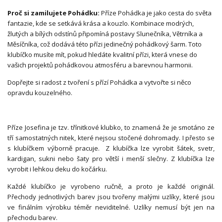
Proč si zamilujete Pohádku:
Příze Pohádka je jako cesta do světa
fantazie, kde se setkává krása a kouzlo. Kombinace modrých,
žlutých a bílých odstínů připomíná postavy Slunečníka, Větrníka a
Měsíčníka, což dodává této přízi jedinečný pohádkový šarm. Toto
klubíčko musíte mít, pokud hledáte kvalitní přízi, která vnese do
vašich projektů pohádkovou atmosféru a barevnou harmonii.
Dopřejte si radost z tvoření s přízí Pohádka a vytvořte si něco
opravdu kouzelného.
Příze Josefina je tzv. třínitkové klubko, to znamená že je smotáno ze
tří samostatných nitek, které nejsou stočené dohromady. I přesto se
s klubíčkem výborně pracuje. Z klubíčka lze vyrobit šátek, svetr,
kardigan, sukni nebo šaty pro větší i menší slečny. Z klubíčka lze
vyrobit i lehkou deku do kočárku.
Každé klubíčko je vyrobeno ručně, a proto je každé originál.
Přechody jednotlivých barev jsou tvořeny malými uzlíky, které jsou
ve finálním výrobku téměr neviditelné. Uzlíky nemusí být jen na
přechodu barev.