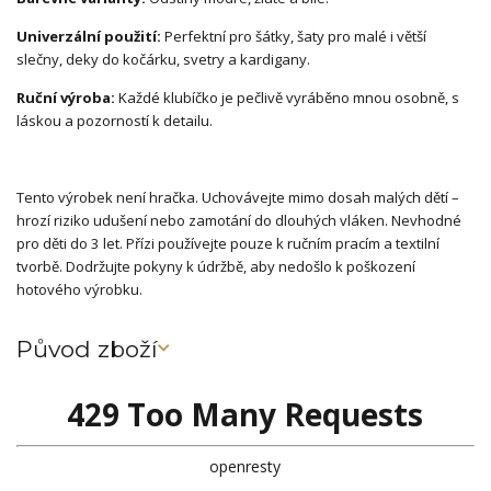
Univerzální použití:
Perfektní pro šátky, šaty pro malé i větší
slečny, deky do kočárku, svetry a kardigany.
Ruční výroba:
Každé klubíčko je pečlivě vyráběno mnou osobně, s
láskou a pozorností k detailu.
Tento výrobek není hračka. Uchovávejte mimo dosah malých dětí –
hrozí riziko udušení nebo zamotání do dlouhých vláken. Nevhodné
pro děti do 3 let. Přízi používejte pouze k ručním pracím a textilní
tvorbě. Dodržujte pokyny k údržbě, aby nedošlo k poškození
hotového výrobku.
Původ zboží
429 Too Many Requests
openresty