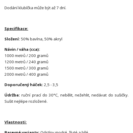
Dodání klubíčka může být až 7 dní.
Specifikace:
Složení:
50% bavlna, 50% akryl
Návin / váha (cca):
1000 metrů / 200 gramů
1200 metrů / 240 gramů
1500 metrů / 300 gramů
2000 metrů / 400 gramů
Doporučený háček:
2,5 - 3,5
Údržba:
ruční prací do 30°C, nebělit, nežehlit, nedávat do sušičky.
Sušit nejlépe rozložené.
Vlastnosti:
Barevné varianty:
Odstíny modré, žluté a bílé.