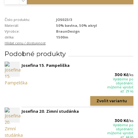
Číslo produktu:
JOS023/3
Materiál:
50% bavlna, 50% akryl
Výrobce:
BraunDesign
délka:
1500m
Hlídat cenu / dostupnost
Podobné produkty
Josefina 15. Pampeliška
300 Kč
/
ks
Vyrábíme po
objednání;
můžeme vyrobit
až: 29 ks
Zvolit variantu
Josefina 20. Zimní studánka
300 Kč
/
ks
Vyrábíme po
objednání;
můžeme vyrobit
až: 44 ks