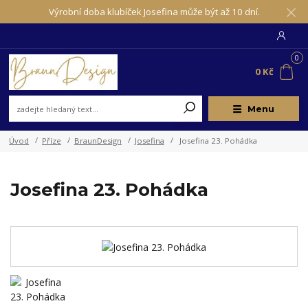
Výrobní doba klubíček Josefina může být až 10 dní.
0
0 Kč
Menu
Úvod
Příze
BraunDesign
Josefina
Josefina 23. Pohádka
Josefina 23. Pohádka