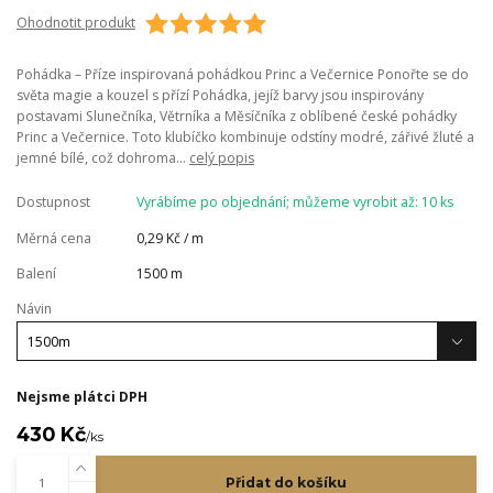
Ohodnotit produkt
Pohádka – Příze inspirovaná pohádkou Princ a Večernice Ponořte se do
světa magie a kouzel s přízí Pohádka, jejíž barvy jsou inspirovány
postavami Slunečníka, Větrníka a Měsíčníka z oblíbené české pohádky
Princ a Večernice. Toto klubíčko kombinuje odstíny modré, zářivé žluté a
jemné bílé, což dohroma...
celý popis
Dostupnost
Vyrábíme po objednání; můžeme vyrobit až: 10 ks
Měrná cena
0,29 Kč / m
Balení
1500 m
Návin
Nejsme plátci DPH
430 Kč
/
ks
Přidat do košíku