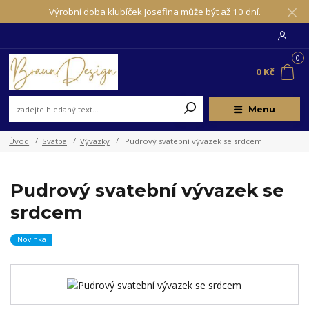
Výrobní doba klubíček Josefina může být až 10 dní.
0
0 Kč
Menu
Úvod
Svatba
Vývazky
Pudrový svatební vývazek se srdcem
Pudrový svatební vývazek se
srdcem
Novinka