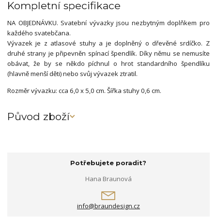
Kompletní specifikace
NA OBJEDNÁVKU. Svatební vývazky jsou nezbytným doplňkem pro
každého svatebčana.
Vývazek je z atlasové stuhy a je doplněný o dřevěné srdíčko. Z
druhé strany je připevněn spínací špendlík. Díky němu se nemusíte
obávat, že by se někdo píchnul o hrot standardního špendlíku
(hlavně menší děti) nebo svůj vývazek ztratil.
Rozměr vývazku: cca 6,0 x 5,0 cm. Šířka stuhy 0,6 cm.
Původ zboží
Potřebujete poradit?
Hana Braunová
info@braundesign.cz