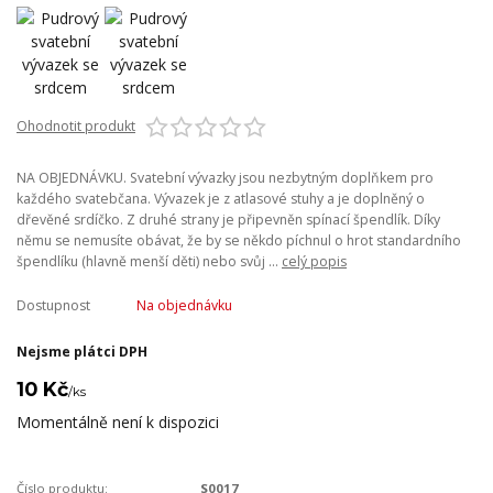
Ohodnotit produkt
NA OBJEDNÁVKU. Svatební vývazky jsou nezbytným doplňkem pro
každého svatebčana. Vývazek je z atlasové stuhy a je doplněný o
dřevěné srdíčko. Z druhé strany je připevněn spínací špendlík. Díky
němu se nemusíte obávat, že by se někdo píchnul o hrot standardního
špendlíku (hlavně menší děti) nebo svůj ...
celý popis
Dostupnost
Na objednávku
Nejsme plátci DPH
10 Kč
/
ks
Momentálně není k dispozici
Číslo produktu:
S0017