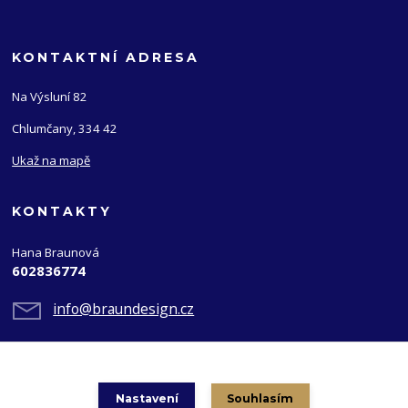
KONTAKTNÍ ADRESA
Na Výsluní 82
Chlumčany, 334 42
Ukaž na mapě
KONTAKTY
Hana Braunová
602836774
info@braundesign.cz
Nastavení
Souhlasím